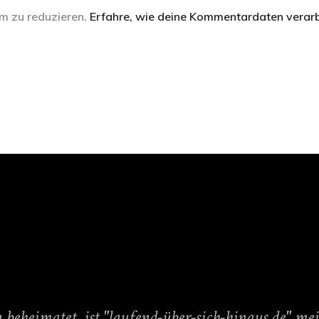
m zu reduzieren.
Erfahre, wie deine Kommentardaten verarb
beheimatet, ist "laufend-über-sich-hinaus.de" me