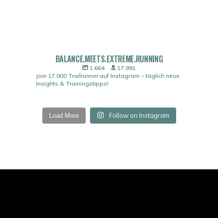
BALANCE.MEETS.EXTREME.RUNNING
1.664
17.991
Join 17.000 Trailrunner auf Instagram – täglich neue
Insights & Trainingstipps!
Follow on Instagram
Load More