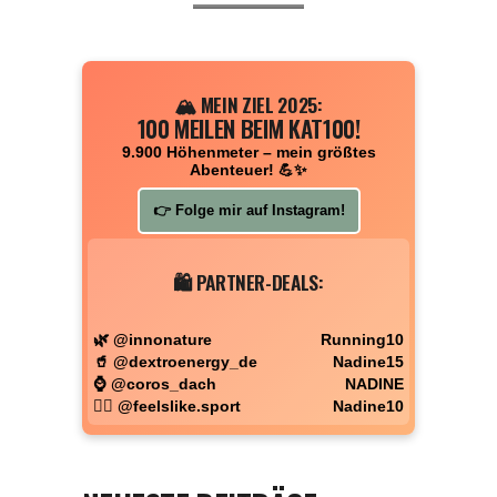
🏔️ MEIN ZIEL 2025:
100 MEILEN BEIM KAT100!
9.900 Höhenmeter – mein größtes
Abenteuer! 💪✨
👉 Folge mir auf Instagram!
🛍️ PARTNER-DEALS:
🌿 @innonature
Running10
🥤 @dextroenergy_de
Nadine15
⌚ @coros_dach
NADINE
🧘‍♀️ @feelslike.sport
Nadine10